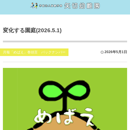
幼稚園について
子育て支援
変化する園庭(2026.5.1)
大切にしていること・特徴
子育てカフェ
1日のながれ
お母さんヨガ
2026年5月1日
月報「めばえ」巻頭言 バックナンバー
行事
園庭解放
沿革
子育てカフェnote
2027年度（令和9年）入園説明会について
幼児教育無償化について
Q&A