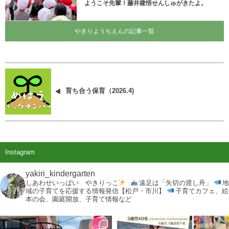
ようこそ先輩！藤井建悟せんしゅがきたよ。
やきりようちえんの記事一覧
育ち合う保育（2026.4)
Instagram
yakiri_kindergarten
しあわせいっぱい やきりっこ
遠足は「矢切の渡し舟」
地
域の子育てを応援する情報発信【松戸・市川】
子育てカフェ、絵
本の会、園庭開放、子育て情報など