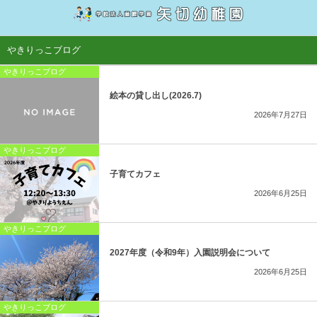
幼稚園について
子育て支援
やきりっこブログ
やきりっこブログ
大切にしていること・特徴
子育てカフェ
絵本の貸し出し(2026.7)
1日のながれ
お母さんヨガ
2026年7月27日
行事
園庭解放
やきりっこブログ
子育てカフェ
沿革
子育てカフェnote
2026年6月25日
2027年度（令和9年）入園説明会について
やきりっこブログ
幼児教育無償化について
2027年度（令和9年）入園説明会について
2026年6月25日
Q&A
やきりっこブログ