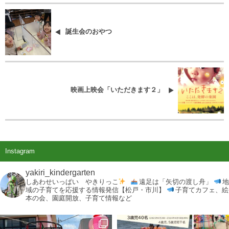
誕生会のおやつ
映画上映会「いただきます２」
Instagram
yakiri_kindergarten
しあわせいっぱい やきりっこ
遠足は「矢切の渡し舟」
地
域の子育てを応援する情報発信【松戸・市川】
子育てカフェ、絵
本の会、園庭開放、子育て情報など