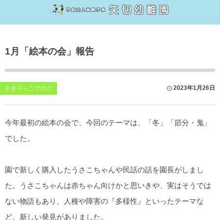
幼稚園について
子育て支援
1月「絵本の会」報告
大切にしていること・特徴
子育てカフェ
1日のながれ
お母さんヨガ
2023年1月26日
やきりっこブログ
行事
園庭解放
今年最初の絵本の会で、今回のテーマは、「冬」「節分・鬼」
沿革
子育てカフェnote
でした。
2027年度（令和9年）入園説明会について
園で新しく購入したうさこちゃんや民話の話を園長がしまし
幼児教育無償化について
た。うさこちゃんは赤ちゃん向けかと思いきや、実はそうでは
Q&A
ない物語もあり、人種や障害の『多様性』といったテーマな
ど、新しい発見がありました。