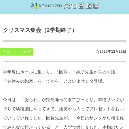
幼稚園について
子育て支援
クリスマス集会（2学期終了）
大切にしていること・特徴
子育てカフェ
1日のながれ
お母さんヨガ
2020年12月22日
やきりっこブログ
行事
園庭解放
学年毎にホールに集まり、「園歌」「純子先生からのお話」
沿革
子育てカフェnote
「冬休みの約束」をしてから、いよいよサンタ登場。
2027年度（令和9年）入園説明会について
今日は、「あられ」が突然降ってきてびっくり。本物サンタが
幼児教育無償化について
そりで幼稚園にやってきて、煙突から入ってプレゼントをおい
Q&A
ていっていれました。園長先生が、「今日はサンタから頼まれ
てみんなに預かっている」と一人ずつ渡しました。本物のサン