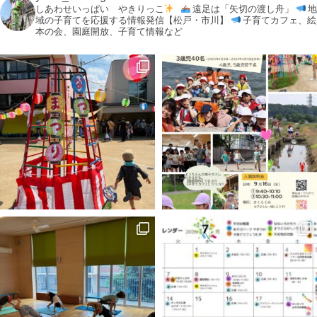
しあわせいっぱい やきりっこ
遠足は「矢切の渡し舟」
地
域の子育てを応援する情報発信【松戸・市川】
子育てカフェ、絵
本の会、園庭開放、子育て情報など